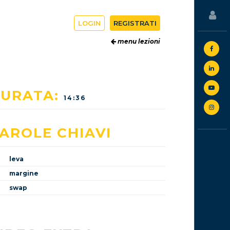
LOGIN
REGISTRATI
menu lezioni
URATA:
14:36
AROLE CHIAVI
leva
margine
swap