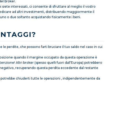
del broker.
 siete interessati, ci consente di sfruttare al meglio il vostro
dedicare ad altri investimenti, distribuendo maggiormente il
 a uno o due soltanto acquistando fisicamente i beni.
ANTAGGI?
e le perdite, che possono farti bruciare il tuo saldo nel caso in cui
osizione quando il margine occupato da questa operazione è
zione! Altri broker (spesso quelli fuori dall’Europa) potrebbero
o negativo, recuperando questa perdita eccedente dal restante
er potrebbe chiuderti tutte le operazioni , indipendentemente da