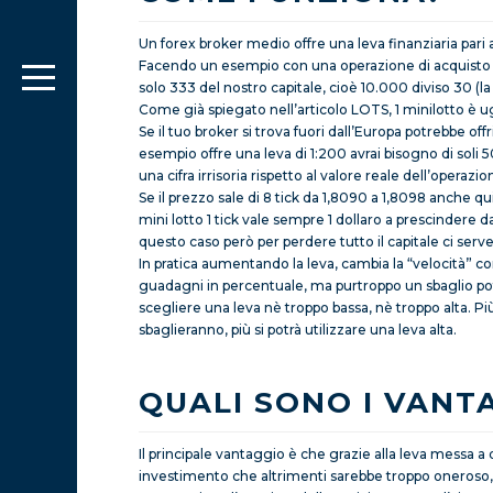
Un forex broker medio offre una leva finanziaria pari 
Facendo un esempio con una operazione di acquisto d
solo 333 del nostro capitale, cioè 10.000 diviso 30 (la t
Come già spiegato nell’articolo LOTS, 1 minilotto è ugu
Se il tuo broker si trova fuori dall’Europa potrebbe off
esempio offre una leva di 1:200 avrai bisogno di soli 5
una cifra irrisoria rispetto al valore reale dell’operazio
Se il prezzo sale di 8 tick da 1,8090 a 1,8098 anche q
mini lotto 1 tick vale sempre 1 dollaro a prescindere d
questo caso però per perdere tutto il capitale ci ser
In pratica aumentando la leva, cambia la “velocità” c
guadagni in percentuale, ma purtroppo un sbaglio po
scegliere una leva nè troppo bassa, nè troppo alta. Pi
sbaglieranno, più si potrà utilizzare una leva alta.
QUALI SONO I VANT
Il principale vantaggio è che grazie alla leva messa a 
investimento che altrimenti sarebbe troppo oneroso, no