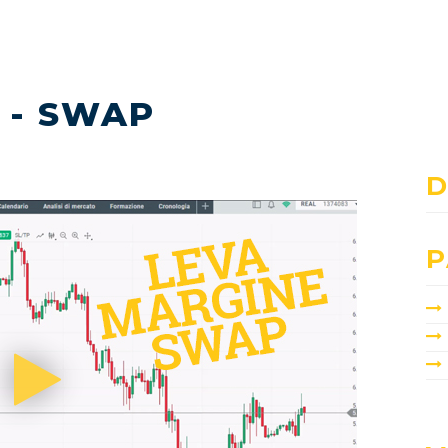
 - SWAP
D
P