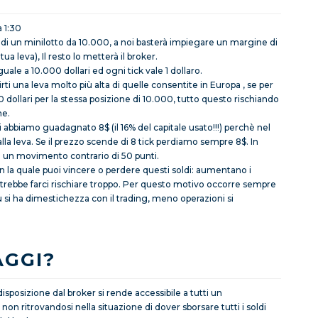
a 1:30
i un minilotto da 10.000, a noi basterà impiegare un margine di
ua leva), Il resto lo metterà il broker.
ale a 10.000 dollari ed ogni tick vale 1 dollaro.
rirti una leva molto più alta di quelle consentite in Europa , se per
0 dollari per la stessa posizione di 10.000, tutto questo rischiando
ne.
ui abbiamo guadagnato 8$ (il 16% del capitale usato!!!) perchè nel
alla leva. Se il prezzo scende di 8 tick perdiamo sempre 8$. In
ve un movimento contrario di 50 punti.
on la quale puoi vincere o perdere questi soldi: aumentano i
trebbe farci rischiare troppo. Per questo motivo occorre sempre
ù si ha dimestichezza con il trading, meno operazioni si
AGGI?
disposizione dal broker si rende accessibile a tutti un
n ritrovandosi nella situazione di dover sborsare tutti i soldi