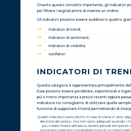
Chiarito questo concetto importante, gli indicatori po
per filtrare i segnali prima di inserire un ordine.
Gli indicatori possono essere suddivisi in quattro gr
Indicatori di trend,
Indicatori di sentiment,
Indicatori di volatilità.
oscillatori
INDICATORI DI TRE
Questa categoria è rappresentata principalmente dal
Esse possono essere ponderate, esponenziali e logar
più o meno importanza a prezzi recenti oppure passat
indicatore noi consigliamo di utilizzare quella sempl
funzione di supportare il trend permettendo di inter
Questi indicatori sono ottimi in caso di trend in atto, seg
del corso dei prezzi, ma non sono adeguati quando i me
più medie mobili settate su diversi periodi temporali al
incrociano indicano il probabile inizio di un trend.(ved