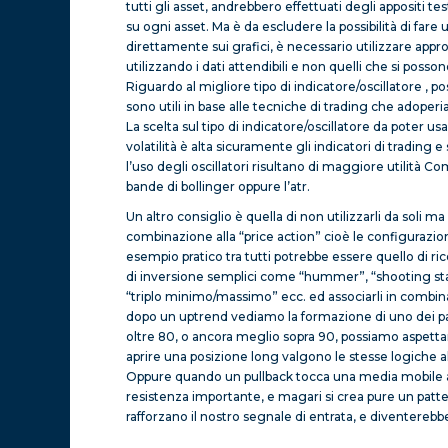
tutti gli asset, andrebbero effettuati degli appositi te
su ogni asset. Ma è da escludere la possibilità di far
direttamente sui grafici, è necessario utilizzare appro
utilizzando i dati attendibili e non quelli che si poss
Riguardo al migliore tipo di indicatore/oscillatore , p
sono utili in base alle tecniche di trading che adoperi
La scelta sul tipo di indicatore/oscillatore da poter u
volatilità è alta sicuramente gli indicatori di trading e 
l’uso degli oscillatori risultano di maggiore utilità Co
bande di bollinger oppure l’atr.
Un altro consiglio è quella di non utilizzarli da soli ma
combinazione alla “price action” cioè le configurazio
esempio pratico tra tutti potrebbe essere quello di ric
di inversione semplici come “hummer”, “shooting sta
“triplo minimo/massimo” ecc. ed associarli in combi
dopo un uptrend vediamo la formazione di uno dei patt
oltre 80, o ancora meglio sopra 90, possiamo aspetta
aprire una posizione long valgono le stesse logiche al 
Oppure quando un pullback tocca una media mobile a 
resistenza importante, e magari si crea pure un patte
rafforzano il nostro segnale di entrata, e diventerebbe 