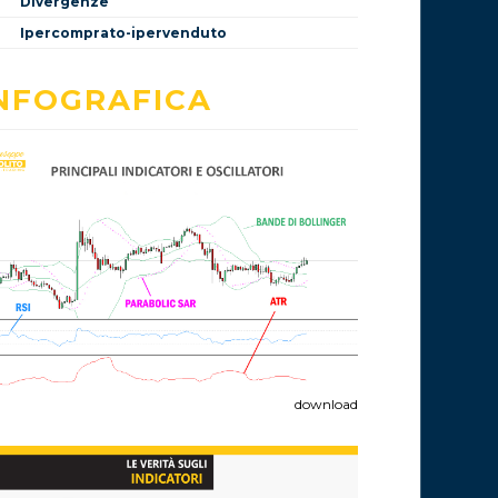
Divergenze
Ipercomprato-ipervenduto
NFOGRAFICA
download