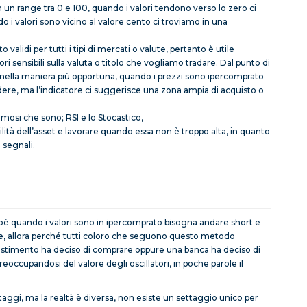
n un range tra 0 e 100, quando i valori tendono verso lo zero ci
 i valori sono vicino al valore cento ci troviamo in una
validi per tutti i tipi di mercati o valute, pertanto è utile
alori sensibili sulla valuta o titolo che vogliamo tradare. Dal punto di
ta nella maniera più opportuna, quando i prezzi sono ipercomprato
ere, ma l’indicatore ci suggerisce una zona ampia di acquisto o
famosi che sono; RSI e lo Stocastico,
ilità dell’asset e lavorare quando essa non è troppo alta, in quanto
 segnali.
ioè quando i valori sono in ipercomprato bisogna andare short e
e, allora perché tutti coloro che seguono questo metodo
vestimento ha deciso di comprare oppure una banca ha deciso di
occupandosi del valore degli oscillatori, in poche parole il
ttaggi, ma la realtà è diversa, non esiste un settaggio unico per