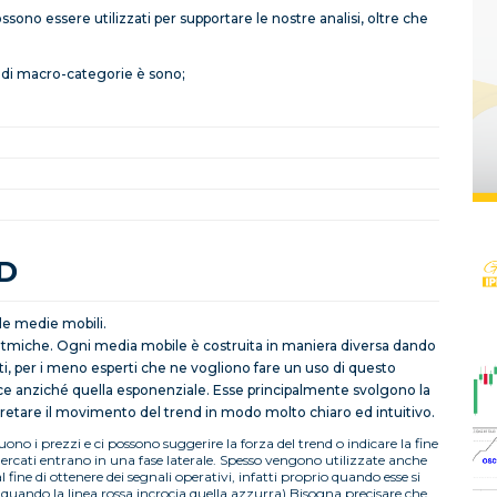
ssono essere utilizzati per supportare le nostre analisi, oltre che
andi macro-categorie è sono;
ND
le medie mobili.
itmiche. Ogni media mobile è costruita in maniera diversa dando
i, per i meno esperti che ne vogliono fare un uso di questo
ice anziché quella esponenziale. Esse principalmente svolgono la
pretare il movimento del trend in modo molto chiaro ed intuitivo.
uono i prezzi e ci possono suggerire la forza del trend o indicare la fine
rcati entrano in una fase laterale. Spesso vengono utilizzate anche
 fine di ottenere dei segnali operativi, infatti proprio quando esse si
i quando la linea rossa incrocia quella azzurra)
Bisogna precisare che