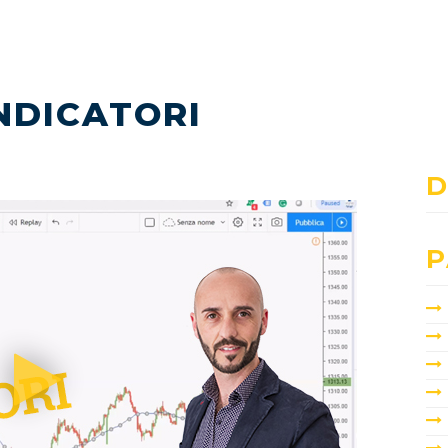
INDICATORI
D
P