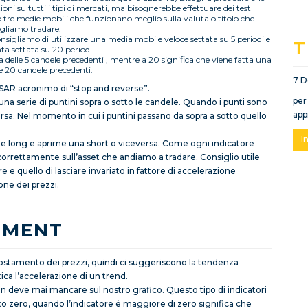
ni su tutti i tipi di mercati, ma bisognerebbe effettuare dei test
 o tre medie mobili che funzionano meglio sulla valuta o titolo che
gliamo tradare.
onsigliamo di utilizzare una media mobile veloce settata su 5 periodi e
T
ta settata su 20 periodi.
ia delle 5 candele precedenti , mentre a 20 significa che viene fatta una
e 20 candele precedenti.
7 D
c SAR acronimo di “stop and reverse”.
per
 una serie di puntini sopra o sotto le candele. Quando i punti sono
app
versa. Nel momento in cui i puntini passano da sopra a sotto quello
I
e long e aprirne una short o viceversa. Come ogni indicatore
 correttamente sull’asset che andiamo a tradare. Consiglio utile
re e quello di lasciare invariato in fattore di accelerazione
ione dei prezzi.
TIMENT
 scostamento dei prezzi, quindi ci suggeriscono la tendenza
ca l’accelerazione di un trend.
n deve mai mancare sul nostro grafico. Questo tipo di indicatori
to zero, quando l’indicatore è maggiore di zero significa che