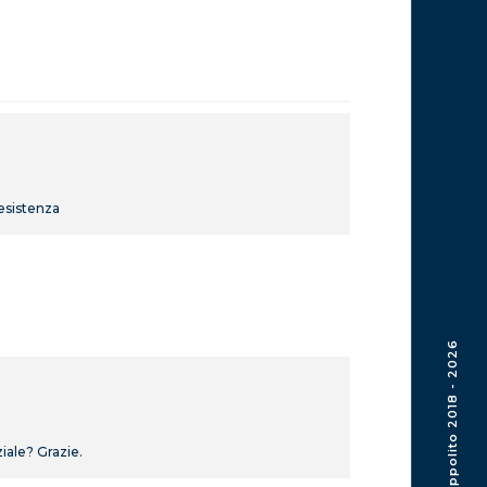
resistenza
© Giuseppe Ippolito 2018 - 2026
iale? Grazie.