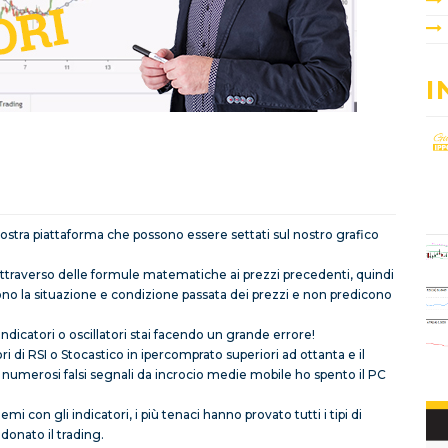
I
 nostra piattaforma che possono essere settati sul nostro grafico
attraverso delle formule matematiche ai prezzi precedenti, quindi
cono la situazione e condizione passata dei prezzi e non predicono
indicatori o oscillatori stai facendo un grande errore!
i di RSI o Stocastico in ipercomprato superiori ad ottanta e il
i numerosi falsi segnali da incrocio medie mobile ho spento il PC
i con gli indicatori, i più tenaci hanno provato tutti i tipi di
ndonato il trading.