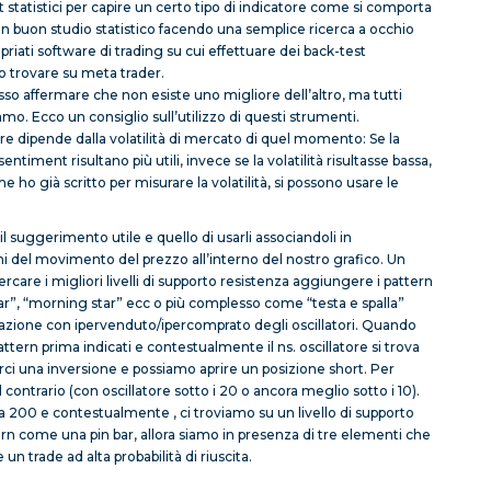
st statistici per capire un certo tipo di indicatore come si comporta
e un buon studio statistico facendo una semplice ricerca a occhio
priati software di trading su cui effettuare dei back-test
ono trovare su meta trader.
osso affermare che non esiste uno migliore dell’altro, ma tutti
amo. Ecco un consiglio sull’utilizzo di questi strumenti.
sare dipende dalla volatilità di mercato di quel momento: Se la
sentiment risultano più utili, invece se la volatilità risultasse bassa,
me ho già scritto per misurare la volatilità, si possono usare le
 il suggerimento utile e quello di usarli associandoli in
ni del movimento del prezzo all’interno del nostro grafico. Un
ercare i migliori livelli di supporto resistenza aggiungere i pattern
r”, “morning star” ecc o più complesso come “testa e spalla”
nazione con ipervenduto/ipercomprato degli oscillatori. Quando
ern prima indicati e contestualmente il ns. oscillatore si trova
rci una inversione e possiamo aprire un posizione short. Per
contrario (con oscillatore sotto i 20 o ancora meglio sotto i 10).
200 e contestualmente , ci troviamo su un livello di supporto
rn come una pin bar, allora siamo in presenza di tre elementi che
un trade ad alta probabilità di riuscita.