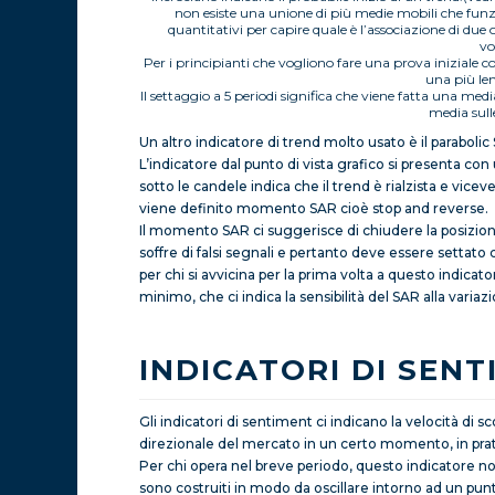
non esiste una unione di più medie mobili che funzio
quantitativi per capire quale è l’associazione di due
vo
Per i principianti che vogliono fare una prova iniziale c
una più len
Il settaggio a 5 periodi significa che viene fatta una med
media sull
Un altro indicatore di trend molto usato è il paraboli
L’indicatore dal punto di vista grafico si presenta con
sotto le candele indica che il trend è rialzista e vice
viene definito momento SAR cioè stop and reverse.
Il momento SAR ci suggerisce di chiudere la posizion
soffre di falsi segnali e pertanto deve essere settato
per chi si avvicina per la prima volta a questo indicato
minimo, che ci indica la sensibilità del SAR alla variaz
INDICATORI DI SEN
Gli indicatori di sentiment ci indicano la velocità di
direzionale del mercato in un certo momento, in prati
Per chi opera nel breve periodo, questo indicatore no
sono costruiti in modo da oscillare intorno ad un pun