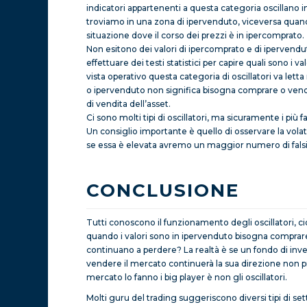
indicatori appartenenti a questa categoria oscillano i
troviamo in una zona di ipervenduto, viceversa quando
situazione dove il corso dei prezzi è in ipercomprato.
Non esitono dei valori di ipercomprato e di ipervenduto 
effettuare dei testi statistici per capire quali sono i v
vista operativo questa categoria di oscillatori va let
o ipervenduto non significa bisogna comprare o vend
di vendita dell’asset.
Ci sono molti tipi di oscillatori, ma sicuramente i più 
Un consiglio importante è quello di osservare la volat
se essa è elevata avremo un maggior numero di falsi
CONCLUSIONE
Tutti conoscono il funzionamento degli oscillatori, c
quando i valori sono in ipervenduto bisogna comprar
continuano a perdere? La realtà è se un fondo di in
vendere il mercato continuerà la sua direzione non pre
mercato lo fanno i big player è non gli oscillatori.
Molti guru del trading suggeriscono diversi tipi di se